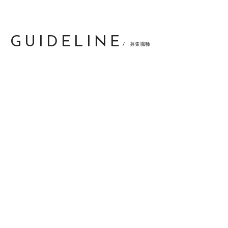
GUIDELINE
/ 募集職種
[!% if (image.url!="") { %]
[!% } %]
[%title%]