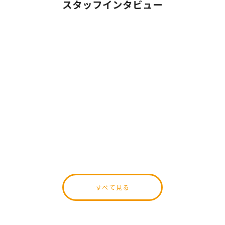
スタッフインタビュー
[!% if (image.url!="") { %]
[!% } %]
[%title%]
すべて見る